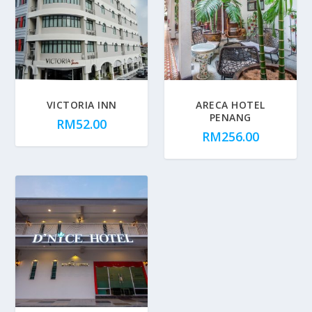
VICTORIA INN
ARECA HOTEL
PENANG
RM
52.00
RM
256.00