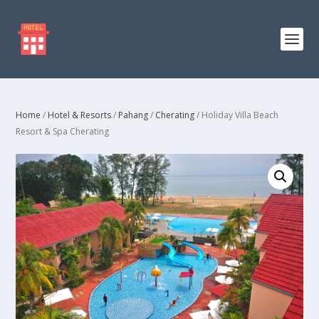
Home
/
Hotel & Resorts
/
Pahang
/
Cherating
/ Holiday Villa Beach
Resort & Spa Cherating