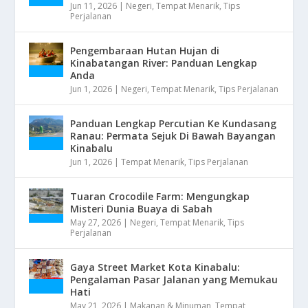
Jun 11, 2026
|
Negeri
,
Tempat Menarik
,
Tips
Perjalanan
Pengembaraan Hutan Hujan di
Kinabatangan River: Panduan Lengkap
Anda
Jun 1, 2026
|
Negeri
,
Tempat Menarik
,
Tips Perjalanan
Panduan Lengkap Percutian Ke Kundasang
Ranau: Permata Sejuk Di Bawah Bayangan
Kinabalu
Jun 1, 2026
|
Tempat Menarik
,
Tips Perjalanan
Tuaran Crocodile Farm: Mengungkap
Misteri Dunia Buaya di Sabah
May 27, 2026
|
Negeri
,
Tempat Menarik
,
Tips
Perjalanan
Gaya Street Market Kota Kinabalu:
Pengalaman Pasar Jalanan yang Memukau
Hati
May 21, 2026
|
Makanan & Minuman
,
Tempat