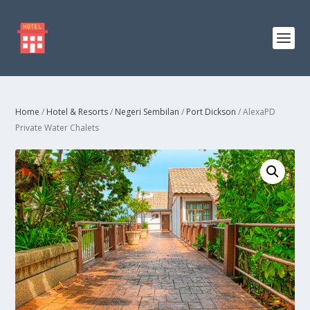
Home
/
Hotel & Resorts
/
Negeri Sembilan
/
Port Dickson
/ AlexaPD
Private Water Chalets