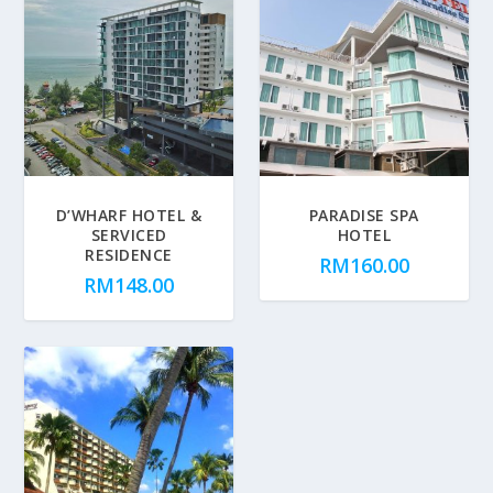
D’WHARF HOTEL &
PARADISE SPA
SERVICED
HOTEL
RESIDENCE
RM
160.00
RM
148.00