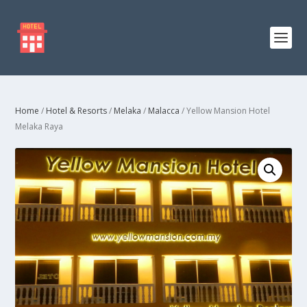
Home
/
Hotel & Resorts
/
Melaka
/
Malacca
/ Yellow Mansion Hotel
Melaka Raya