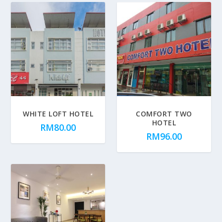
WHITE LOFT HOTEL
COMFORT TWO
HOTEL
RM
80.00
RM
96.00