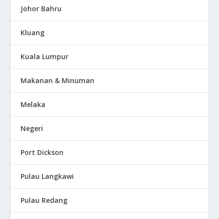
Johor Bahru
Kluang
Kuala Lumpur
Makanan & Minuman
Melaka
Negeri
Port Dickson
Pulau Langkawi
Pulau Redang