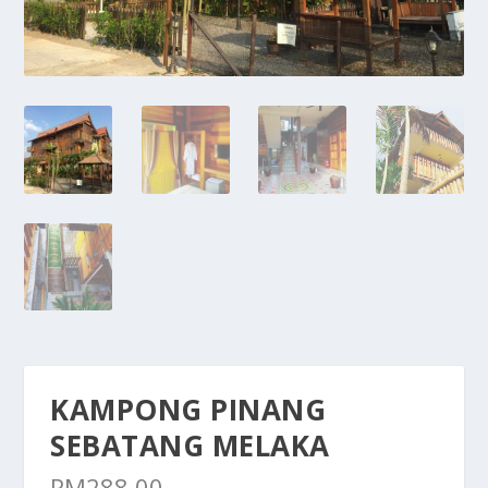
KAMPONG PINANG
SEBATANG MELAKA
RM
288.00