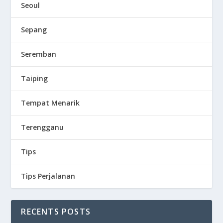
Seoul
Sepang
Seremban
Taiping
Tempat Menarik
Terengganu
Tips
Tips Perjalanan
RECENTS POSTS