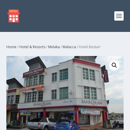
Home
/
Hotel & Resorts
/
Melaka
/
Malacca
/ Hotel Bestari