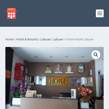
Home
/
Hotel & Resorts
/
Labuan
/
Labuan
/ Home Hotel Labuan