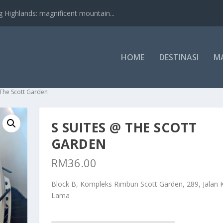
nds: magnificent mountain...
HOME
DESTINASI
M
 The Scott Garden
S SUITES @ THE SCOTT
GARDEN
RM
36.00
Block B, Kompleks Rimbun Scott Garden, 289, Jalan 
Lama