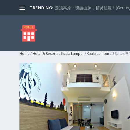
TRENDING:
云顶高原：瑰丽山脉，精灵仙境！(Genting Highla
Home
/
Hotel & Resorts
/
Kuala Lumpur
/
Kuala Lumpur
/ S Suites @