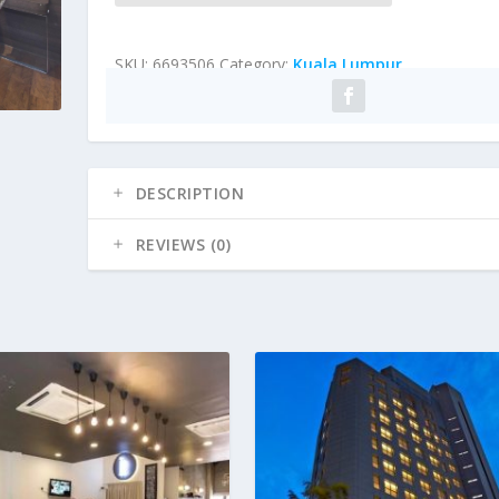
SKU:
6693506
Category:
Kuala Lumpur
DESCRIPTION
REVIEWS (0)