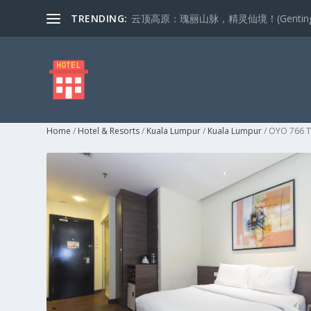
TRENDING:
云顶高原：瑰丽山脉，精灵仙境！(Genting Highla
Home
/
Hotel & Resorts
/
Kuala Lumpur
/
Kuala Lumpur
/ OYO 766 T