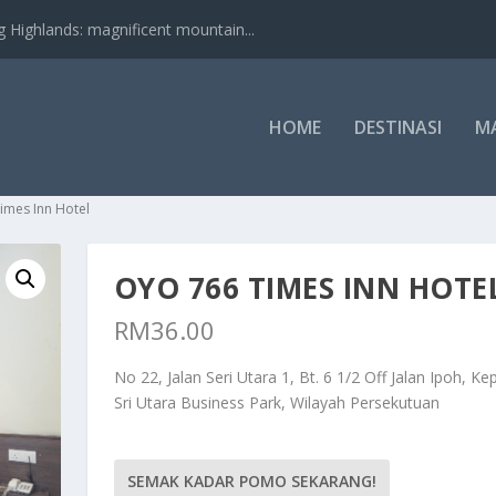
nds: magnificent mountain...
HOME
DESTINASI
M
imes Inn Hotel
OYO 766 TIMES INN HOTE
RM
36.00
No 22, Jalan Seri Utara 1, Bt. 6 1/2 Off Jalan Ipoh, Ke
Sri Utara Business Park, Wilayah Persekutuan
SEMAK KADAR POMO SEKARANG!