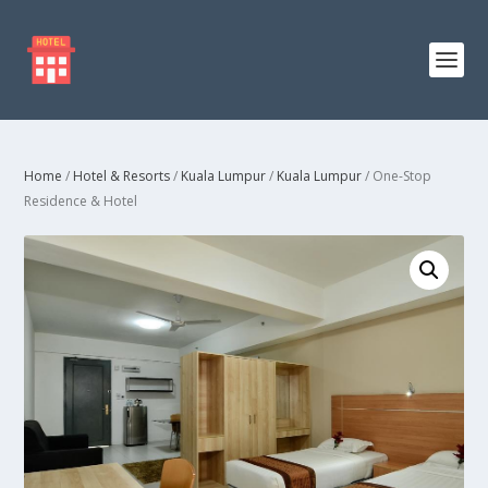
Home
/
Hotel & Resorts
/
Kuala Lumpur
/
Kuala Lumpur
/ One-Stop
Residence & Hotel