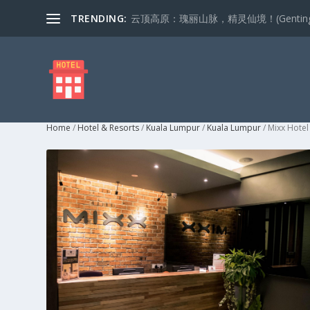
TRENDING:
云顶高原：瑰丽山脉，精灵仙境！(Genting Highla
Home
/
Hotel & Resorts
/
Kuala Lumpur
/
Kuala Lumpur
/ Mixx Hote