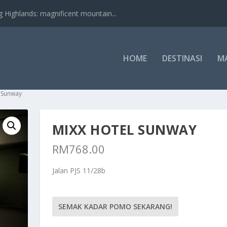
nds: magnificent mountain...
HOME
DESTINASI
M
l Sunway
MIXX HOTEL SUNWAY
RM
768.00
Jalan PJS 11/28b
SEMAK KADAR POMO SEKARANG!