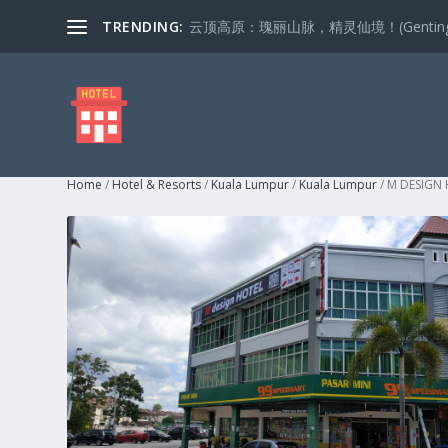
TRENDING:
云顶高原：瑰丽山脉，精灵仙境！(Genting Highla
Home
/
Hotel & Resorts
/
Kuala Lumpur
/
Kuala Lumpur
/ M DESIGN