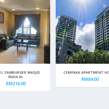
EL ZAMBURGER MASJID
CEMPAKA APARTMENT H
INDIA KL
RM
84.00
RM
216.00