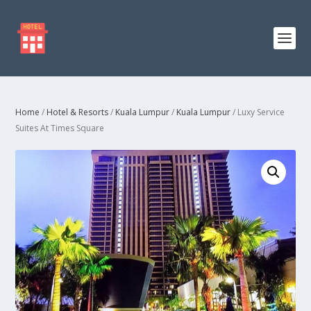
Home
/
Hotel & Resorts
/
Kuala Lumpur
/
Kuala Lumpur
/ Luxy Service
Suites At Times Square