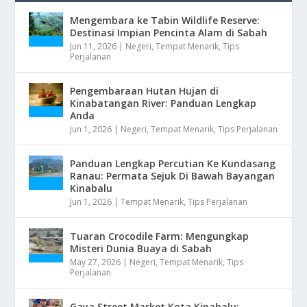
Mengembara ke Tabin Wildlife Reserve:
Destinasi Impian Pencinta Alam di Sabah
Jun 11, 2026
|
Negeri
,
Tempat Menarik
,
Tips
Perjalanan
Pengembaraan Hutan Hujan di
Kinabatangan River: Panduan Lengkap
Anda
Jun 1, 2026
|
Negeri
,
Tempat Menarik
,
Tips Perjalanan
Panduan Lengkap Percutian Ke Kundasang
Ranau: Permata Sejuk Di Bawah Bayangan
Kinabalu
Jun 1, 2026
|
Tempat Menarik
,
Tips Perjalanan
Tuaran Crocodile Farm: Mengungkap
Misteri Dunia Buaya di Sabah
May 27, 2026
|
Negeri
,
Tempat Menarik
,
Tips
Perjalanan
Gaya Street Market Kota Kinabalu: