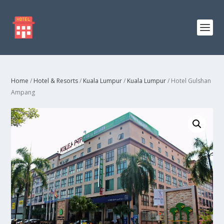
Home
/
Hotel & Resorts
/
Kuala Lumpur
/
Kuala Lumpur
/ Hotel Gulshan
Ampang