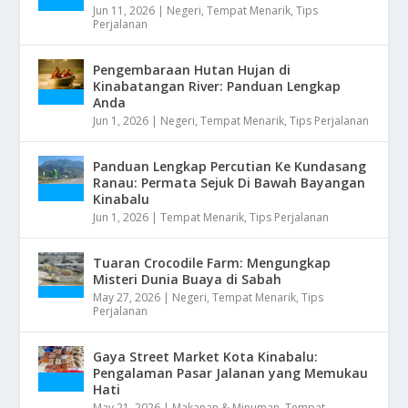
Jun 11, 2026
|
Negeri
,
Tempat Menarik
,
Tips
Perjalanan
Pengembaraan Hutan Hujan di
Kinabatangan River: Panduan Lengkap
Anda
Jun 1, 2026
|
Negeri
,
Tempat Menarik
,
Tips Perjalanan
Panduan Lengkap Percutian Ke Kundasang
Ranau: Permata Sejuk Di Bawah Bayangan
Kinabalu
Jun 1, 2026
|
Tempat Menarik
,
Tips Perjalanan
Tuaran Crocodile Farm: Mengungkap
Misteri Dunia Buaya di Sabah
May 27, 2026
|
Negeri
,
Tempat Menarik
,
Tips
Perjalanan
Gaya Street Market Kota Kinabalu:
Pengalaman Pasar Jalanan yang Memukau
Hati
May 21, 2026
|
Makanan & Minuman
,
Tempat