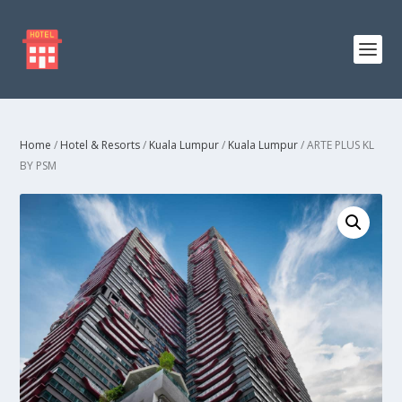
Home
/
Hotel & Resorts
/
Kuala Lumpur
/
Kuala Lumpur
/ ARTE PLUS KL
BY PSM