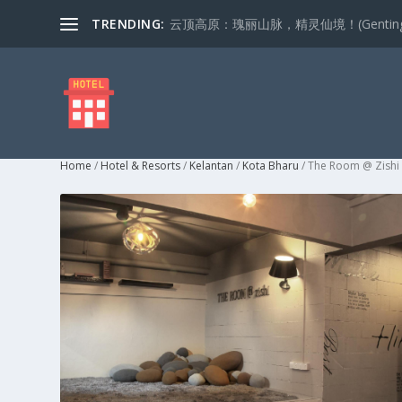
TRENDING:
云顶高原：瑰丽山脉，精灵仙境！(Genting Highla
Home
/
Hotel & Resorts
/
Kelantan
/
Kota Bharu
/ The Room @ Zishi