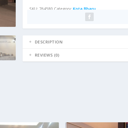
SKU:
764580
Category:
Kota Bharu
DESCRIPTION
REVIEWS (0)