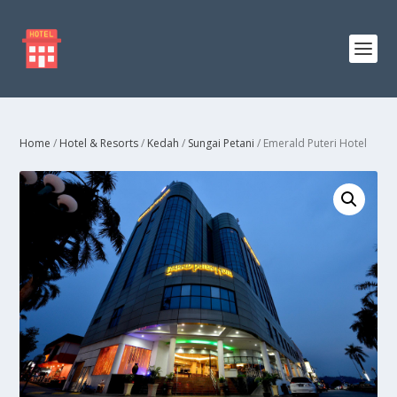
Home
/
Hotel & Resorts
/
Kedah
/
Sungai Petani
/ Emerald Puteri Hotel