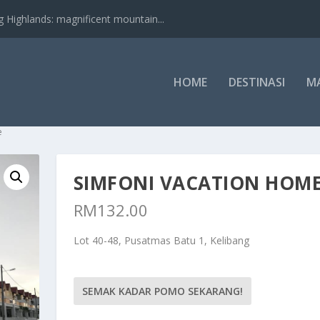
nds: magnificent mountain...
HOME
DESTINASI
M
e
SIMFONI VACATION HOM
RM
132.00
Lot 40-48, Pusatmas Batu 1, Kelibang
SEMAK KADAR POMO SEKARANG!