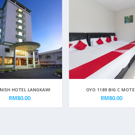
NISH HOTEL LANGKAWI
OYO 1189 BIG C MOTE
RM
80.00
RM
80.00