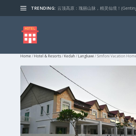
TRENDING:
云顶高原：瑰丽山脉，精灵仙境！(Genting Highla
Home
/
Hotel & Resorts
/
Kedah
/
Langkawi
/ Simfoni Vacation Hom