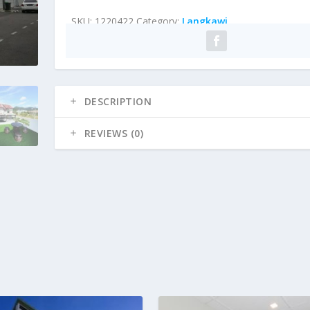
SKU:
1220422
Category:
Langkawi
DESCRIPTION
REVIEWS (0)