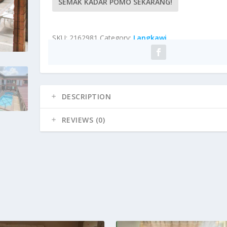
SEMAK KADAR POMO SEKARANG!
SKU:
2162981
Category:
Langkawi
DESCRIPTION
REVIEWS (0)