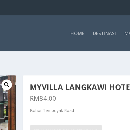
HOME
DESTINASI
M
MYVILLA LANGKAWI HOTE
RM
84.00
Bohor Tempoyak Road