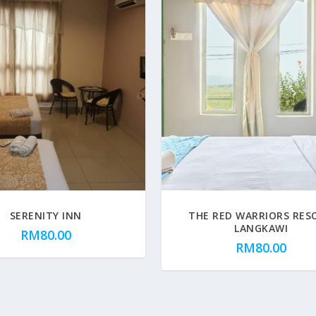
SERENITY INN
THE RED WARRIORS RES
LANGKAWI
RM
80.00
RM
80.00