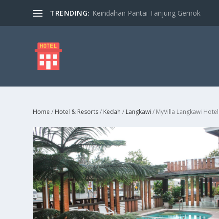
TRENDING:
Keindahan Pantai Tanjung Gemok
Home
/
Hotel & Resorts
/
Kedah
/
Langkawi
/ MyVilla Langkawi Hotel