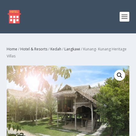
Home
/
Hotel & Resorts
/
Kedah
/
Langkawi
/ Kunang- Kunang Heritage
Villas