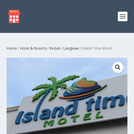
Home
/
Hotel & Resorts
/
Kedah
/
Langkawi
/ Island Time Motel