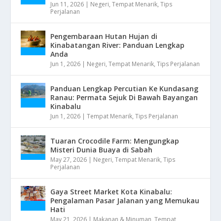
Jun 11, 2026
|
Negeri
,
Tempat Menarik
,
Tips
Perjalanan
Pengembaraan Hutan Hujan di
Kinabatangan River: Panduan Lengkap
Anda
Jun 1, 2026
|
Negeri
,
Tempat Menarik
,
Tips Perjalanan
Panduan Lengkap Percutian Ke Kundasang
Ranau: Permata Sejuk Di Bawah Bayangan
Kinabalu
Jun 1, 2026
|
Tempat Menarik
,
Tips Perjalanan
Tuaran Crocodile Farm: Mengungkap
Misteri Dunia Buaya di Sabah
May 27, 2026
|
Negeri
,
Tempat Menarik
,
Tips
Perjalanan
Gaya Street Market Kota Kinabalu:
Pengalaman Pasar Jalanan yang Memukau
Hati
May 21, 2026
|
Makanan & Minuman
,
Tempat