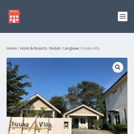
Home
/
Hotel & Resorts
/
Kedah
/
Langkawi
/ Fuuka Villa