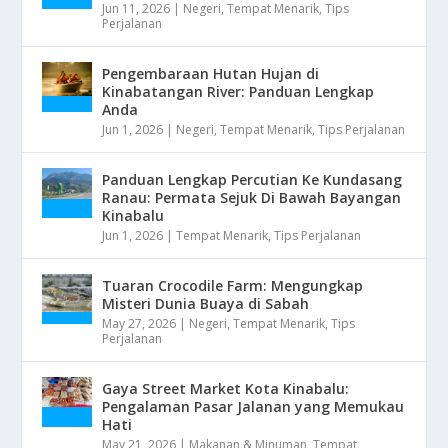
Jun 11, 2026
|
Negeri
,
Tempat Menarik
,
Tips
Perjalanan
Pengembaraan Hutan Hujan di
Kinabatangan River: Panduan Lengkap
Anda
Jun 1, 2026
|
Negeri
,
Tempat Menarik
,
Tips Perjalanan
Panduan Lengkap Percutian Ke Kundasang
Ranau: Permata Sejuk Di Bawah Bayangan
Kinabalu
Jun 1, 2026
|
Tempat Menarik
,
Tips Perjalanan
Tuaran Crocodile Farm: Mengungkap
Misteri Dunia Buaya di Sabah
May 27, 2026
|
Negeri
,
Tempat Menarik
,
Tips
Perjalanan
Gaya Street Market Kota Kinabalu:
Pengalaman Pasar Jalanan yang Memukau
Hati
May 21, 2026
|
Makanan & Minuman
,
Tempat