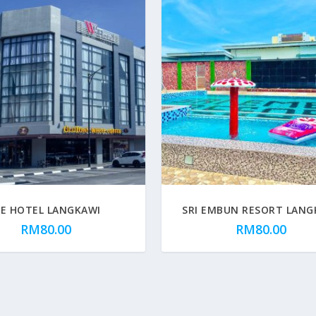
E HOTEL LANGKAWI
SRI EMBUN RESORT LANG
RM
80.00
RM
80.00