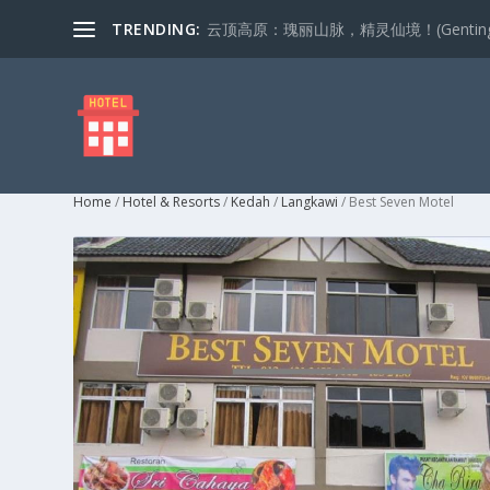
TRENDING:
云顶高原：瑰丽山脉，精灵仙境！(Genting Highla
Home
/
Hotel & Resorts
/
Kedah
/
Langkawi
/ Best Seven Motel