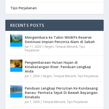
Tips Perjalanan
RECENTS POSTS
Mengembara ke Tabin Wildlife Reserve:
Destinasi Impian Pencinta Alam di Sabah
Jun 11, 2026
|
Negeri
,
Tempat Menarik
,
Tips
Perjalanan
Pengembaraan Hutan Hujan di
Kinabatangan River: Panduan Lengkap
Anda
Jun 1, 2026
|
Negeri
,
Tempat Menarik
,
Tips Perjalanan
Panduan Lengkap Percutian Ke Kundasang
Ranau: Permata Sejuk Di Bawah Bayangan
Kinabalu
Jun 1, 2026
|
Tempat Menarik
,
Tips Perjalanan