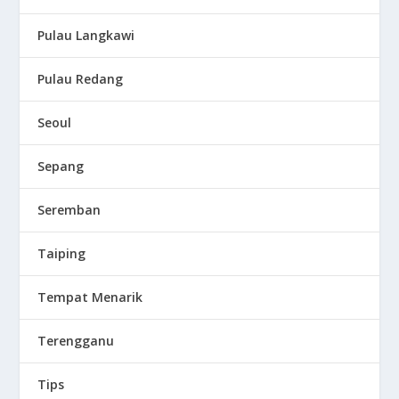
Pulau Langkawi
Pulau Redang
Seoul
Sepang
Seremban
Taiping
Tempat Menarik
Terengganu
Tips