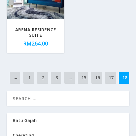
p
u
l
a
ARENA RESIDENCE
r
SUITE
i
RM
264.00
t
y
←
1
2
3
…
15
16
17
18
Batu Gajah
Cherating