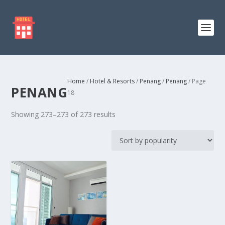
Home
/
Hotel & Resorts
/
Penang
/
Penang
/ Page
PENANG
18
S
Showing 273–273 of 273 results
o
r
t
e
d
b
y
p
o