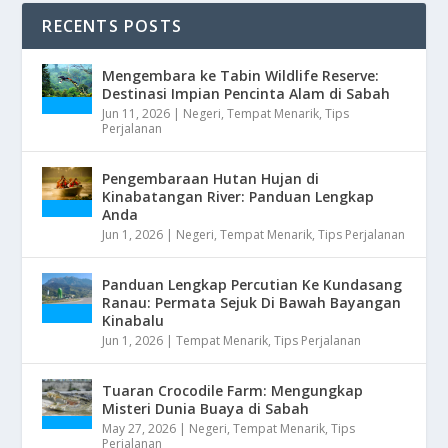
RECENTS POSTS
Mengembara ke Tabin Wildlife Reserve:
Destinasi Impian Pencinta Alam di Sabah
Jun 11, 2026
|
Negeri
,
Tempat Menarik
,
Tips
Perjalanan
Pengembaraan Hutan Hujan di
Kinabatangan River: Panduan Lengkap
Anda
Jun 1, 2026
|
Negeri
,
Tempat Menarik
,
Tips Perjalanan
Panduan Lengkap Percutian Ke Kundasang
Ranau: Permata Sejuk Di Bawah Bayangan
Kinabalu
Jun 1, 2026
|
Tempat Menarik
,
Tips Perjalanan
Tuaran Crocodile Farm: Mengungkap
Misteri Dunia Buaya di Sabah
May 27, 2026
|
Negeri
,
Tempat Menarik
,
Tips
Perjalanan