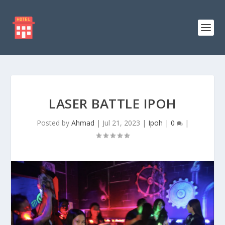
LASER BATTLE IPOH
Posted by
Ahmad
|
Jul 21, 2023
|
Ipoh
|
0
|