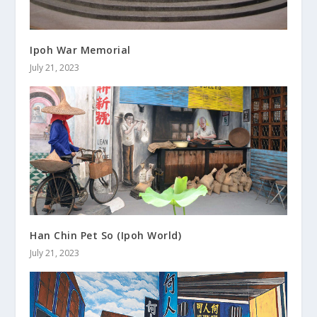
Ipoh War Memorial
July 21, 2023
Han Chin Pet So (Ipoh World)
July 21, 2023