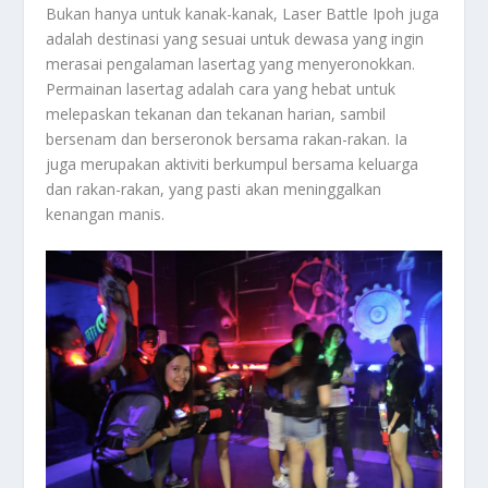
Bukan hanya untuk kanak-kanak, Laser Battle Ipoh juga
adalah destinasi yang sesuai untuk dewasa yang ingin
merasai pengalaman lasertag yang menyeronokkan.
Permainan lasertag adalah cara yang hebat untuk
melepaskan tekanan dan tekanan harian, sambil
bersenam dan berseronok bersama rakan-rakan. Ia
juga merupakan aktiviti berkumpul bersama keluarga
dan rakan-rakan, yang pasti akan meninggalkan
kenangan manis.