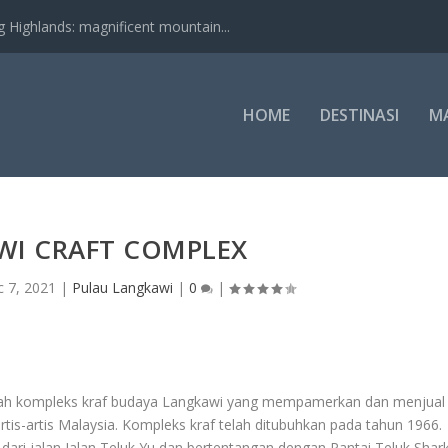
nds: magnificent mountain...
HOME
DESTINASI
M
WI CRAFT COMPLEX
 7, 2021
|
Pulau Langkawi
|
0
|
alah kompleks kraf budaya Langkawi yang mempamerkan dan menjual
rtis-artis Malaysia. Kompleks kraf telah ditubuhkan pada tahun 1966.
ri jalan Jalan Teluk Yu dan bertentangan dengan Pantai Teluk Shark