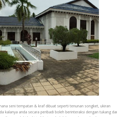
ana seni tempatan & kraf dibuat seperti tenunan songket, ukiran
da kalanya anda secara peribadi boleh berinteraksi dengan tukang da