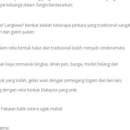
l keluarga dalam fungsi berdasarkan;
f Langkawi? Berikut adalah beberapa perkara yang tradisional sanga
ari galeri jualan:
m reka bentuk halus dan tradisional boleh menjadi cenderamata
an kayu termasuk bingkai, dirian pen, bunga, model helang dan
k yang indah, gelas wain dengan pemegang logam dan lain-lain;
g dengan reka bentuk Malaysia yang unik;
 Pakaian batik sutera agak mahal;
gerai.