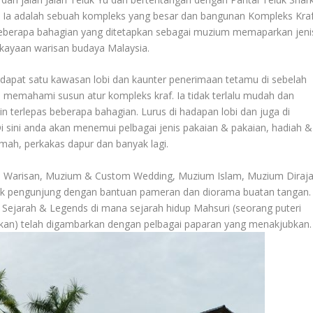
itu. Ia adalah sebuah kompleks yang besar dan bangunan Kompleks Kra
berapa bahagian yang ditetapkan sebagai muzium memaparkan jeni
kayaan warisan budaya Malaysia.
rdapat satu kawasan lobi dan kaunter penerimaan tetamu di sebelah
n memahami susun atur kompleks kraf. Ia tidak terlalu mudah dan
n terlepas beberapa bahagian. Lurus di hadapan lobi dan juga di
. Di sini anda akan menemui pelbagai jenis pakaian & pakaian, hadiah &
mah, perkakas dapur dan banyak lagi.
Warisan, Muzium & Custom Wedding, Muzium Islam, Muzium Diraj
ik pengunjung dengan bantuan pameran dan diorama buatan tangan.
 Sejarah & Legends di mana sejarah hidup Mahsuri (seorang puteri
nakan) telah digambarkan dengan pelbagai paparan yang menakjubkan.