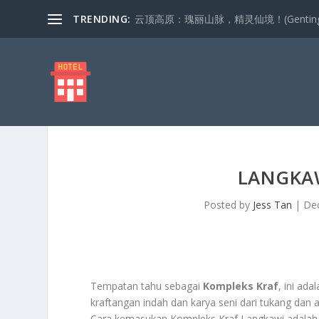
TRENDING:
云顶高原：瑰丽山脉，精灵仙境！(Genting Highla
LANGKA
Posted by
Jess Tan
|
Dec
Tempatan tahu sebagai
Kompleks Kraf
, ini ad
kraftangan indah dan karya seni dari tukang dan a
Cara kemasukan Kompleks Kraf Langkawi adalah da