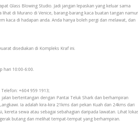
pat Glass Blowing Studio. Jadi jangan lepaskan yang keluar sama
da lihat di Murano di Venice, barang-barang kaca buatan tangan namu
m kaca di hadapan anda. Anda hanya boleh pergi dan melawat, dan
arat disediakan di Kompleks Kraf ini.
 hari 10:00-6:00.
 Telefon: +604 959 1913;
Yu jalan bertentangan dengan Pantai Teluk Shark dan berhampiran
 Langkawi. Ia adalah kira-kira 21kms dari pekan Kuah dan 24kms dari
, kereta sewa atau sebagai sebahagian daripada lawatan. Lihat lokas
erak butang dan melihat tempat-tempat yang berhampiran.