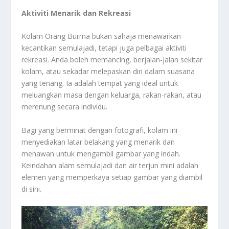
Aktiviti Menarik dan Rekreasi
Kolam Orang Burma bukan sahaja menawarkan
kecantikan semulajadi, tetapi juga pelbagai aktiviti
rekreasi. Anda boleh memancing, berjalan-jalan sekitar
kolam, atau sekadar melepaskan diri dalam suasana
yang tenang. Ia adalah tempat yang ideal untuk
meluangkan masa dengan keluarga, rakan-rakan, atau
merenung secara individu.
Bagi yang berminat dengan fotografi, kolam ini
menyediakan latar belakang yang menarik dan
menawan untuk mengambil gambar yang indah.
Keindahan alam semulajadi dan air terjun mini adalah
elemen yang memperkaya setiap gambar yang diambil
di sini.