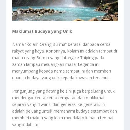
Maklumat Budaya yang Unik
Nama “Kolam Orang Burma” berasal daripada cerita
rakyat yang kaya. Kononnya, kolam ini adalah tempat di
mana orang Burma yang datang ke Taiping pada
zaman lampau meluangkan masa. Legenda ini
menyumbang kepada nama tempat ini dan memberi
nuansa budaya yang unik kepada kawasan tersebut.
Pengunjung yang datang ke sini juga berpeluang untuk
mendengar cerita-cerita tempatan dan maklumat
sejarah yang diwarisi dari generasi ke generasi. Ini
adalah peluang untuk memahami budaya setempat dan
memberi makna yang lebih mendalam kepada tempat
yang indah ini.