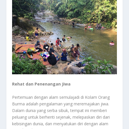
Rehat dan Penenangan Jiwa
Pertemuan dengan alam semulajadi di Kolam Orang
Burma adalah pengalaman yang meremajakan jiwa.
Dalam dunia yang serba sibuk, tempat ini memberi
peluang untuk berhenti sejenak, melepaskan diri dari
kebisingan dunia, dan menyatukan diri dengan alam