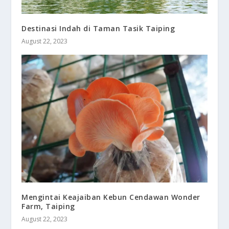
Destinasi Indah di Taman Tasik Taiping
August 22, 2023
Mengintai Keajaiban Kebun Cendawan Wonder
Farm, Taiping
August 22, 2023