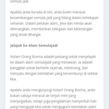
semula jadi.
Apabila anda berada di sini, anda boleh merasai
keseimbangan semula jadi yang hilang dalam kehidupan
seharian. Dalam pelukan alam, jiwa dan minda akan
ditenangkan, memberikan kelegaan dan ketenangan
yang amat dihargai.
Jelajah ke Alam Semulajadi
Kolam Orang Burma adalah peluang untuk menjelajah
ke dalam alam semulajadi yang menawan. Ia adalah
panggilan untuk berhenti sejenak, merenung, dan
menyatu dengan keindahan yang tersembunyi di sekitar
kita.
Apabila anda mengunjungi Kolam Orang Burma, anda
bukan sahaja merasai air terjun mini yang
menyegarkan, tetapi juga pengalaman menyentuh hati
yang mengajak kita untuk mengagumi keindahan alam