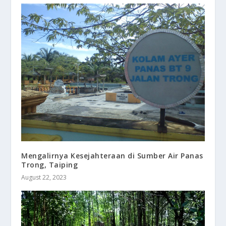
Mengalirnya Kesejahteraan di Sumber Air Panas
Trong, Taiping
August 22, 2023