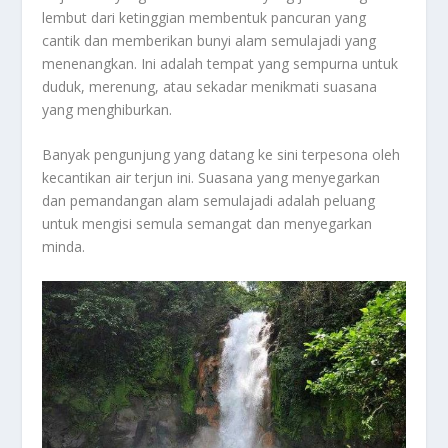
lembut dari ketinggian membentuk pancuran yang
cantik dan memberikan bunyi alam semulajadi yang
menenangkan. Ini adalah tempat yang sempurna untuk
duduk, merenung, atau sekadar menikmati suasana
yang menghiburkan.
Banyak pengunjung yang datang ke sini terpesona oleh
kecantikan air terjun ini. Suasana yang menyegarkan
dan pemandangan alam semulajadi adalah peluang
untuk mengisi semula semangat dan menyegarkan
minda.