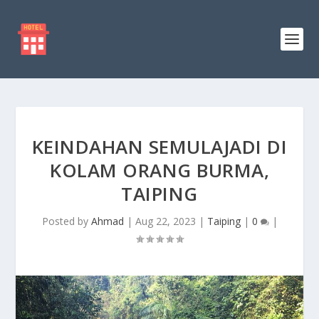
KEINDAHAN SEMULAJADI DI
KOLAM ORANG BURMA,
TAIPING
Posted by
Ahmad
|
Aug 22, 2023
|
Taiping
|
0
|