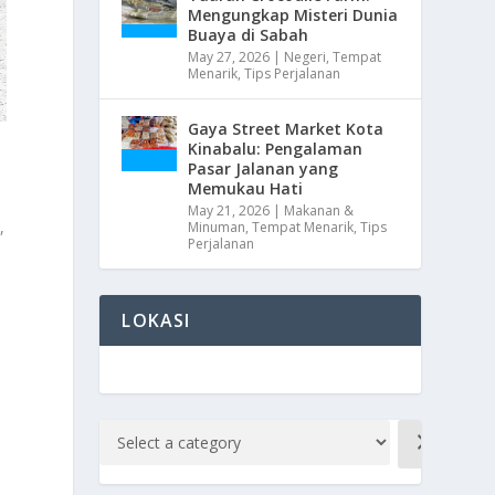
Mengungkap Misteri Dunia
Buaya di Sabah
May 27, 2026
|
Negeri
,
Tempat
Menarik
,
Tips Perjalanan
Gaya Street Market Kota
Kinabalu: Pengalaman
Pasar Jalanan yang
Memukau Hati
May 21, 2026
|
Makanan &
,
Minuman
,
Tempat Menarik
,
Tips
Perjalanan
LOKASI