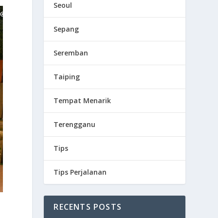
Seoul
Sepang
Seremban
Taiping
Tempat Menarik
Terengganu
Tips
Tips Perjalanan
RECENTS POSTS