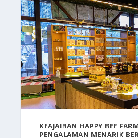
KEAJAIBAN HAPPY BEE FARM
PENGALAMAN MENARIK BE