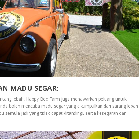
AN MADU SEGAR:
entang lebah, Happy Bee Farm juga menawarkan peluang untuk
 Anda boleh mencuba madu segar yang dikumpulkan dari sarang lebah
adu semula jadi yang tidak dapat ditandingi, serta kesegaran dan