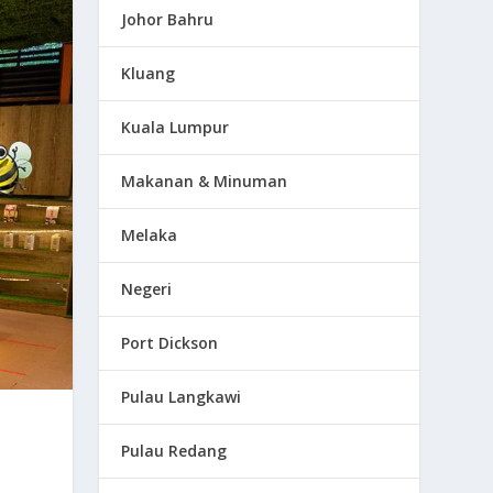
Johor Bahru
Kluang
Kuala Lumpur
Makanan & Minuman
Melaka
Negeri
Port Dickson
Pulau Langkawi
Pulau Redang