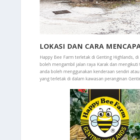
LOKASI DAN CARA MENCAPA
Happy Bee Farm terletak di Genting Highlands, di 
boleh mengambil jalan raya Karak dan mengikuti 
anda boleh menggunakan kenderaan sendiri ata
yang terletak di dalam kawasan peranginan Genti