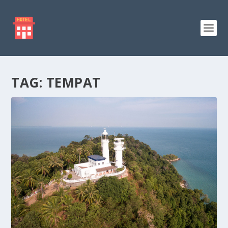
TAG:
TEMPAT