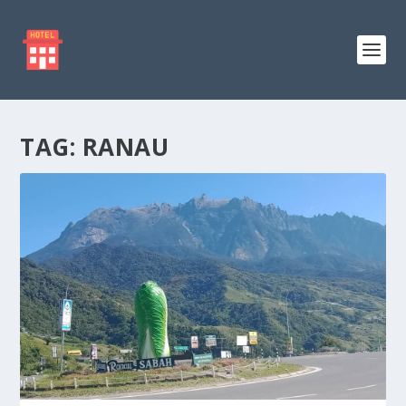
TAG:
RANAU