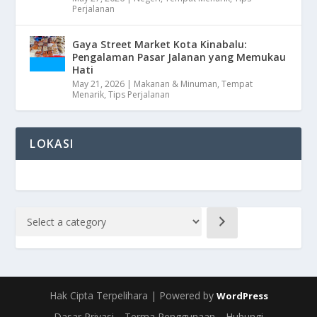
Perjalanan
Gaya Street Market Kota Kinabalu:
Pengalaman Pasar Jalanan yang Memukau
Hati
May 21, 2026
|
Makanan & Minuman
,
Tempat
Menarik
,
Tips Perjalanan
LOKASI
Hak Cipta Terpelihara | Powered by
WordPress
Dasar Privasi
Terma Penggunaan
Hubungi