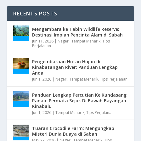
RECENTS POSTS
Mengembara ke Tabin Wildlife Reserve:
Destinasi Impian Pencinta Alam di Sabah
Jun 11, 2026
|
Negeri
,
Tempat Menarik
,
Tips
Perjalanan
Pengembaraan Hutan Hujan di
Kinabatangan River: Panduan Lengkap
Anda
Jun 1, 2026
|
Negeri
,
Tempat Menarik
,
Tips Perjalanan
Panduan Lengkap Percutian Ke Kundasang
Ranau: Permata Sejuk Di Bawah Bayangan
Kinabalu
Jun 1, 2026
|
Tempat Menarik
,
Tips Perjalanan
Tuaran Crocodile Farm: Mengungkap
Misteri Dunia Buaya di Sabah
May 27, 2026
|
Negeri
,
Tempat Menarik
,
Tips