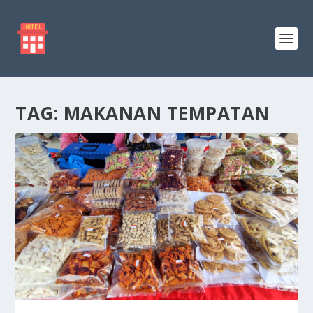
TAG:
MAKANAN TEMPATAN