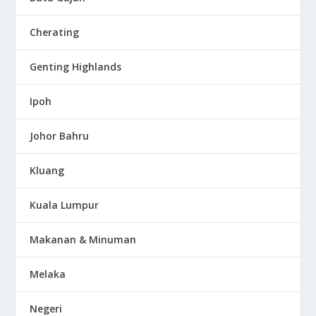
Cherating
Genting Highlands
Ipoh
Johor Bahru
Kluang
Kuala Lumpur
Makanan & Minuman
Melaka
Negeri