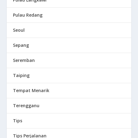
Pulau Redang
Seoul
Sepang
Seremban
Taiping
Tempat Menarik
Terengganu
Tips
Tips Perjalanan