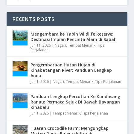
RECENTS POSTS
Mengembara ke Tabin Wildlife Reserve:
Destinasi Impian Pencinta Alam di Sabah
Jun 11, 2026
|
Negeri
,
Tempat Menarik
,
Tips
Perjalanan
Pengembaraan Hutan Hujan di
Kinabatangan River: Panduan Lengkap
Anda
Jun 1, 2026
|
Negeri
,
Tempat Menarik
,
Tips Perjalanan
Panduan Lengkap Percutian Ke Kundasang
Ranau: Permata Sejuk Di Bawah Bayangan
Kinabalu
Jun 1, 2026
|
Tempat Menarik
,
Tips Perjalanan
Tuaran Crocodile Farm: Mengungkap
Misteri Dunia Buaya di Sabah