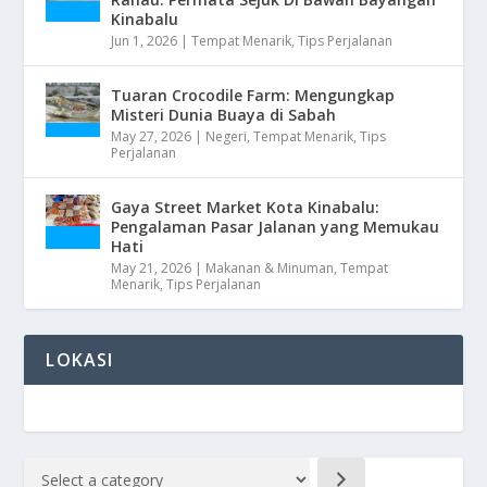
Kinabalu
Jun 1, 2026
|
Tempat Menarik
,
Tips Perjalanan
Tuaran Crocodile Farm: Mengungkap
Misteri Dunia Buaya di Sabah
May 27, 2026
|
Negeri
,
Tempat Menarik
,
Tips
Perjalanan
Gaya Street Market Kota Kinabalu:
Pengalaman Pasar Jalanan yang Memukau
Hati
May 21, 2026
|
Makanan & Minuman
,
Tempat
Menarik
,
Tips Perjalanan
LOKASI