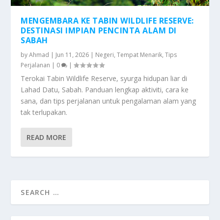
MENGEMBARA KE TABIN WILDLIFE RESERVE:
DESTINASI IMPIAN PENCINTA ALAM DI
SABAH
by
Ahmad
|
Jun 11, 2026
|
Negeri
,
Tempat Menarik
,
Tips
Perjalanan
|
0
|
Terokai Tabin Wildlife Reserve, syurga hidupan liar di
Lahad Datu, Sabah. Panduan lengkap aktiviti, cara ke
sana, dan tips perjalanan untuk pengalaman alam yang
tak terlupakan.
READ MORE