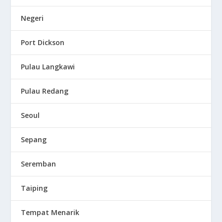
Negeri
Port Dickson
Pulau Langkawi
Pulau Redang
Seoul
Sepang
Seremban
Taiping
Tempat Menarik