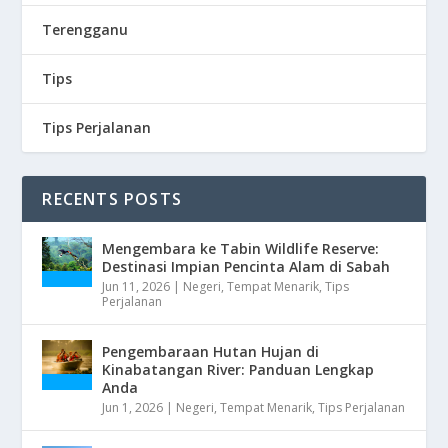
Terengganu
Tips
Tips Perjalanan
RECENTS POSTS
Mengembara ke Tabin Wildlife Reserve:
Destinasi Impian Pencinta Alam di Sabah
Jun 11, 2026
|
Negeri
,
Tempat Menarik
,
Tips
Perjalanan
Pengembaraan Hutan Hujan di
Kinabatangan River: Panduan Lengkap
Anda
Jun 1, 2026
|
Negeri
,
Tempat Menarik
,
Tips Perjalanan