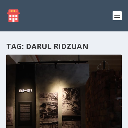
TAG:
DARUL RIDZUAN