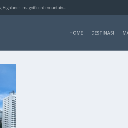
nds: magnificent mountain...
HOME
DESTINASI
M