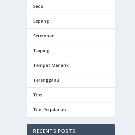
Seoul
Sepang
Seremban
Taiping
Tempat Menarik
Terengganu
Tips
Tips Perjalanan
RECENTS POSTS