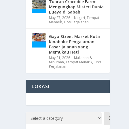
Tuaran Crocodile Farm:
Mengungkap Misteri Dunia
Buaya di Sabah
May 27, 2026
|
Negeri
,
Tempat
Menarik
,
Tips Perjalanan
Gaya Street Market Kota
Kinabalu: Pengalaman
Pasar Jalanan yang
Memukau Hati
May 21, 2026
|
Makanan &
Minuman
,
Tempat Menarik
,
Tips
Perjalanan
LOKASI