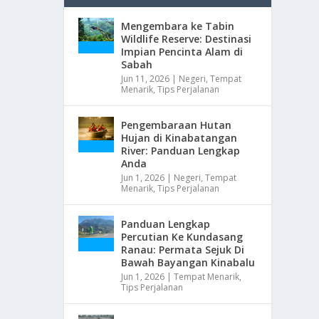
Mengembara ke Tabin
Wildlife Reserve: Destinasi
Impian Pencinta Alam di
Sabah
Jun 11, 2026
|
Negeri
,
Tempat
Menarik
,
Tips Perjalanan
Pengembaraan Hutan
Hujan di Kinabatangan
River: Panduan Lengkap
Anda
Jun 1, 2026
|
Negeri
,
Tempat
Menarik
,
Tips Perjalanan
Panduan Lengkap
Percutian Ke Kundasang
Ranau: Permata Sejuk Di
Bawah Bayangan Kinabalu
Jun 1, 2026
|
Tempat Menarik
,
Tips Perjalanan