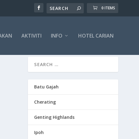
0 ITEMS
AKAN
AKTIVITI
INFO
HOTEL CARIAN
Batu Gajah
Cherating
Genting Highlands
Ipoh