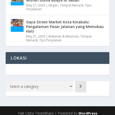
Misteri Dunia Buaya di Sabah
May 27, 2026
|
Negeri
,
Tempat Menarik
,
Tips
Perjalanan
Gaya Street Market Kota Kinabalu:
Pengalaman Pasar Jalanan yang Memukau
Hati
May 21, 2026
|
Makanan & Minuman
,
Tempat
Menarik
,
Tips Perjalanan
LOKASI
Hak Cipta Terpelihara | Powered by
WordPress