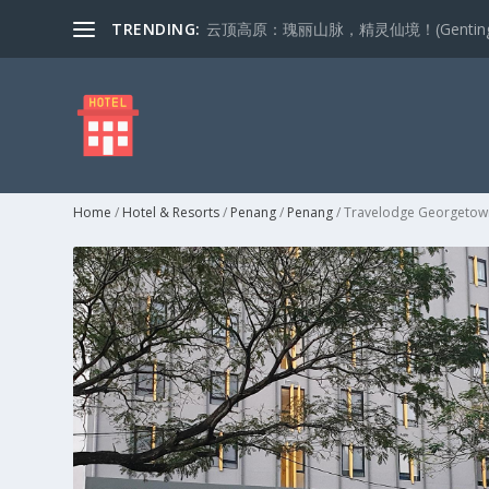
TRENDING:
云顶高原：瑰丽山脉，精灵仙境！(Genting Highla
Home
/
Hotel & Resorts
/
Penang
/
Penang
/ Travelodge Georgetow