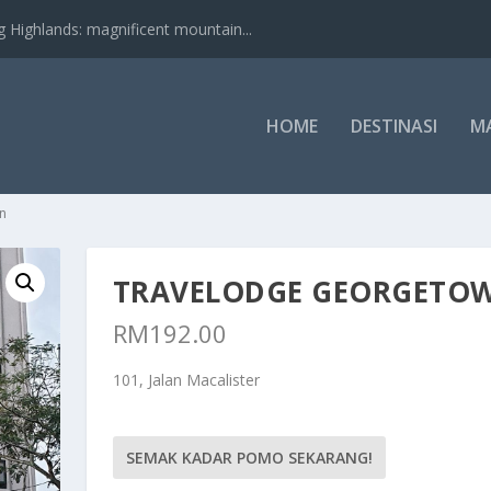
nds: magnificent mountain...
HOME
DESTINASI
M
n
TRAVELODGE GEORGETO
RM
192.00
101, Jalan Macalister
SEMAK KADAR POMO SEKARANG!