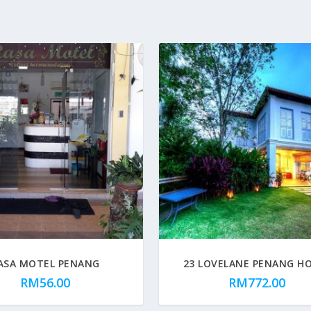
ASA MOTEL PENANG
23 LOVELANE PENANG H
RM
56.00
RM
772.00