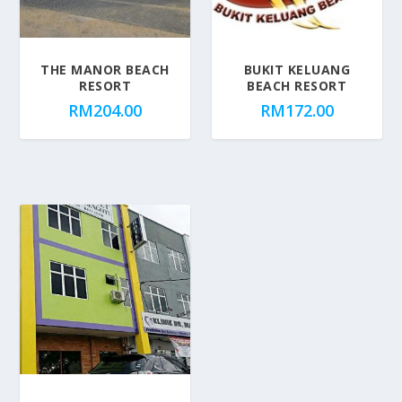
o
p
u
THE MANOR BEACH
BUKIT KELUANG
l
RESORT
BEACH RESORT
a
RM
204.00
RM
172.00
r
i
t
y