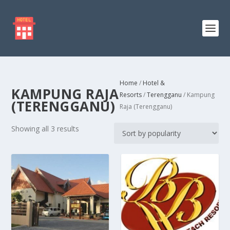
Home
/
Hotel &
KAMPUNG RAJA
Resorts
/
Terengganu
/ Kampung
(TERENGGANU)
Raja (Terengganu)
S
Showing all 3 results
o
r
t
e
d
b
y
p