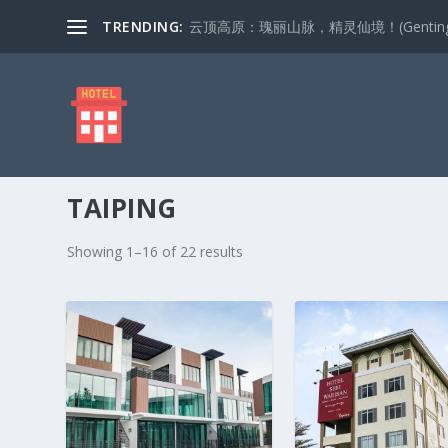
TRENDING:
云顶高原：瑰丽山脉，精灵仙境！(Genting Highla
TAIPING
S
Showing 1–16 of 22 results
o
r
t
e
d
b
y
p