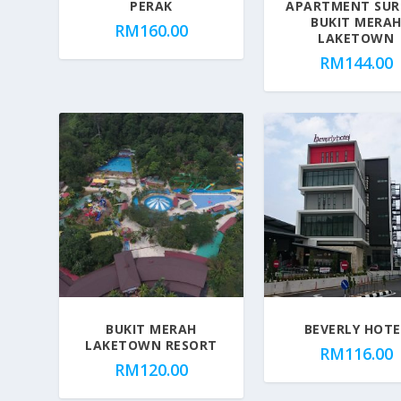
PERAK
APARTMENT SUR
BUKIT MERA
RM
160.00
LAKETOWN
RM
144.00
BUKIT MERAH
BEVERLY HOTE
LAKETOWN RESORT
RM
116.00
RM
120.00