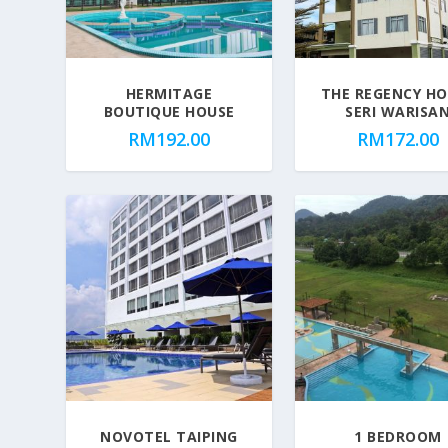
o
p
u
l
HERMITAGE
THE REGENCY HO
a
BOUTIQUE HOUSE
SERI WARISA
r
RM
192.00
RM
172.00
i
t
y
NOVOTEL TAIPING
1 BEDROOM