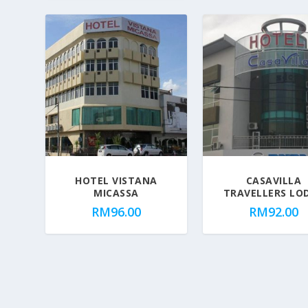
HOTEL VISTANA
CASAVILLA
MICASSA
TRAVELLERS LO
RM
96.00
RM
92.00