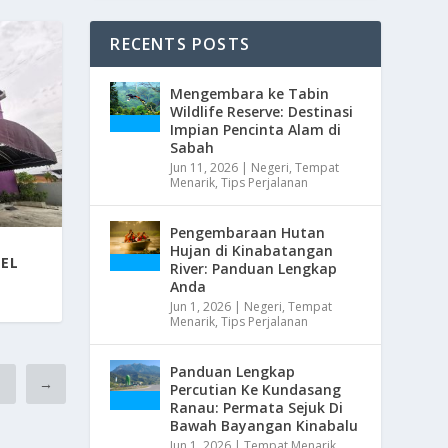
RECENTS POSTS
Mengembara ke Tabin
Wildlife Reserve: Destinasi
Impian Pencinta Alam di
Sabah
Jun 11, 2026
|
Negeri
,
Tempat
Menarik
,
Tips Perjalanan
Pengembaraan Hutan
Hujan di Kinabatangan
EL
River: Panduan Lengkap
Anda
Jun 1, 2026
|
Negeri
,
Tempat
Menarik
,
Tips Perjalanan
Panduan Lengkap
2
→
Percutian Ke Kundasang
Ranau: Permata Sejuk Di
Bawah Bayangan Kinabalu
Jun 1, 2026
|
Tempat Menarik
,