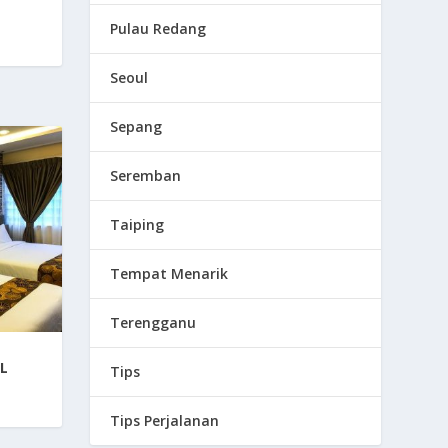
Pulau Redang
0
Seoul
Sepang
Seremban
Taiping
Tempat Menarik
Terengganu
L
Tips
0
Tips Perjalanan