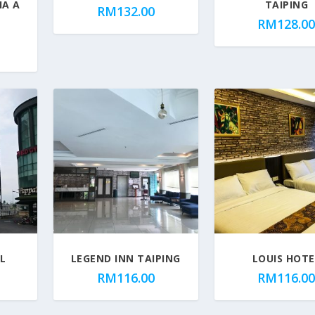
IA A
TAIPING
RM
132.00
H
RM
128.0
L
LEGEND INN TAIPING
LOUIS HOTE
RM
116.00
RM
116.0