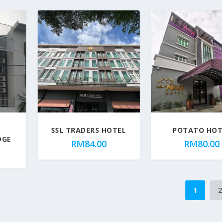
SSL TRADERS HOTEL
POTATO HOT
DGE
RM
84.00
RM
80.00
1