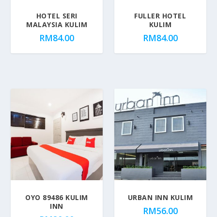
u
HOTEL SERI
FULLER HOTEL
l
MALAYSIA KULIM
KULIM
a
RM
84.00
RM
84.00
r
i
t
y
OYO 89486 KULIM
URBAN INN KULIM
INN
RM
56.00