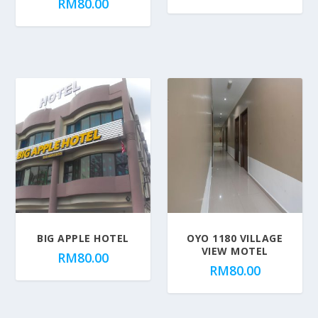
RM
80.00
BIG APPLE HOTEL
OYO 1180 VILLAGE
VIEW MOTEL
RM
80.00
RM
80.00