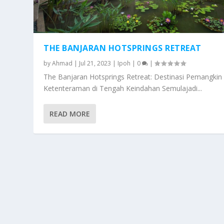
THE BANJARAN HOTSPRINGS RETREAT
by
Ahmad
|
Jul 21, 2023
|
Ipoh
|
0
|
The Banjaran Hotsprings Retreat: Destinasi Pemangkin
Ketenteraman di Tengah Keindahan Semulajadi...
READ MORE