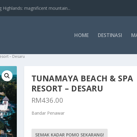
nds: magnificent mountain...
HOME
DESTINASI
M
esort – Desaru
TUNAMAYA BEACH & SPA
RESORT – DESARU
RM
436.00
Bandar Penawar
SEMAK KADAR POMO SEKARANG!