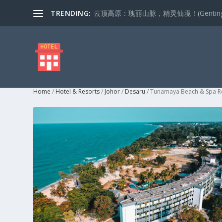
TRENDING:
云顶高原：瑰丽山脉，精灵仙境！(Genting Highla
Home
/
Hotel & Resorts
/
Johor
/
Desaru
/ Tunamaya Beach & Spa R