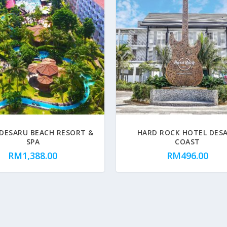
DESARU BEACH RESORT &
HARD ROCK HOTEL DES
SPA
COAST
RM
1,388.00
RM
496.00