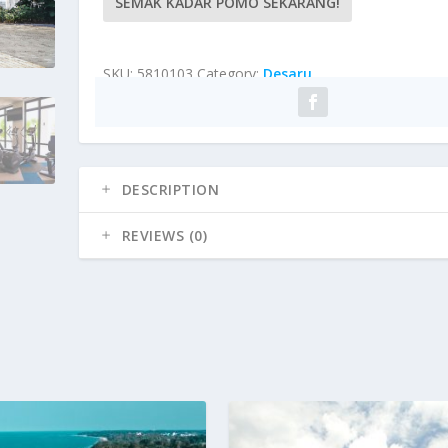
SEMAK KADAR POMO SEKARANG!
SKU:
5810103
Category:
Desaru
DESCRIPTION
REVIEWS (0)