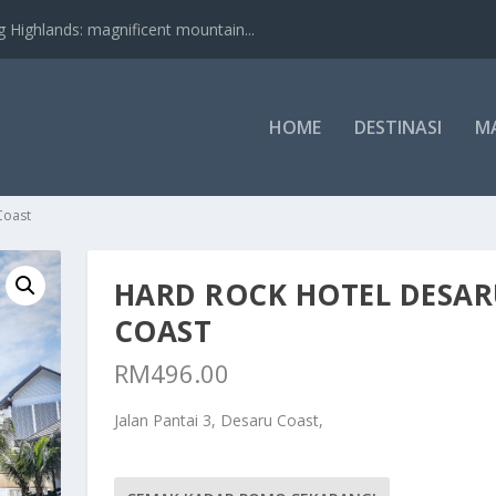
nds: magnificent mountain...
HOME
DESTINASI
M
Coast
HARD ROCK HOTEL DESA
COAST
RM
496.00
Jalan Pantai 3, Desaru Coast,