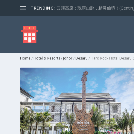
TRENDING:
云顶高原：瑰丽山脉，精灵仙境！(Genting Highla
Home
/
Hotel & Resorts
/
Johor
/
Desaru
/ Hard Rock Hotel Desaru 