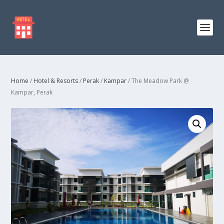
Home
/
Hotel & Resorts
/
Perak
/
Kampar
/ The Meadow Park @
Kampar, Perak