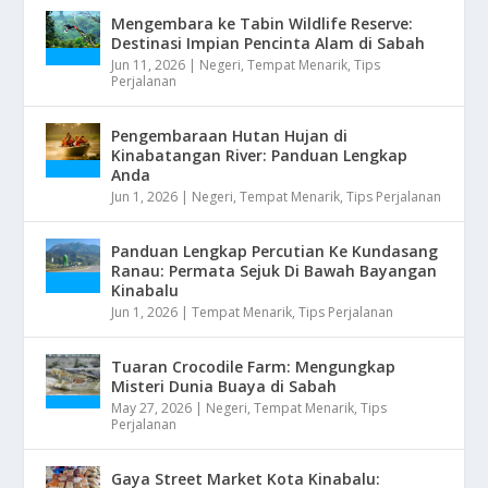
Mengembara ke Tabin Wildlife Reserve:
Destinasi Impian Pencinta Alam di Sabah
Jun 11, 2026
|
Negeri
,
Tempat Menarik
,
Tips
Perjalanan
Pengembaraan Hutan Hujan di
Kinabatangan River: Panduan Lengkap
Anda
Jun 1, 2026
|
Negeri
,
Tempat Menarik
,
Tips Perjalanan
Panduan Lengkap Percutian Ke Kundasang
Ranau: Permata Sejuk Di Bawah Bayangan
Kinabalu
Jun 1, 2026
|
Tempat Menarik
,
Tips Perjalanan
Tuaran Crocodile Farm: Mengungkap
Misteri Dunia Buaya di Sabah
May 27, 2026
|
Negeri
,
Tempat Menarik
,
Tips
Perjalanan
Gaya Street Market Kota Kinabalu: