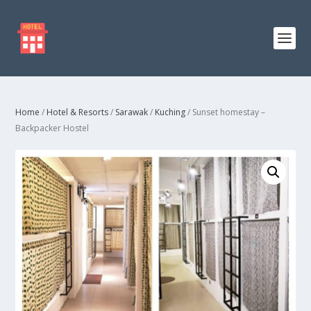
Home
/
Hotel & Resorts
/
Sarawak
/
Kuching
/ Sunset homestay –
Backpacker Hostel