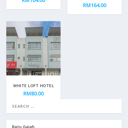
RM
104.00
RM
164.00
WHITE LOFT HOTEL
RM
80.00
Batu Gajah